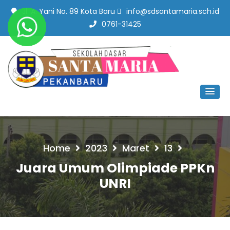
Jl. A. Yani No. 89 Kota Baru
info@sdsantamaria.sch.id
0761-31425
SD Santa Maria Pekanbaru
#SekolahBerbudayaMutu
Home
2023
Maret
13
Juara Umum Olimpiade PPKn
UNRI