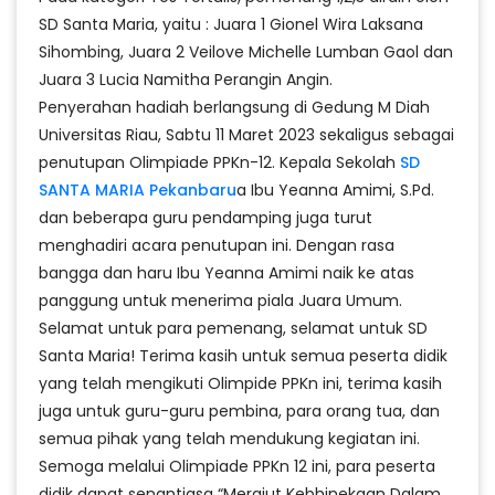
SD Santa Maria, yaitu : Juara 1 Gionel Wira Laksana
Sihombing, Juara 2 Veilove Michelle Lumban Gaol dan
Juara 3 Lucia Namitha Perangin Angin.
Penyerahan hadiah berlangsung di Gedung M Diah
Universitas Riau, Sabtu 11 Maret 2023 sekaligus sebagai
penutupan Olimpiade PPKn-12. Kepala Sekolah
SD
SANTA MARIA Pekanbaru
a Ibu Yeanna Amimi, S.Pd.
dan beberapa guru pendamping juga turut
menghadiri acara penutupan ini. Dengan rasa
bangga dan haru Ibu Yeanna Amimi naik ke atas
panggung untuk menerima piala Juara Umum.
Selamat untuk para pemenang, selamat untuk SD
Santa Maria! Terima kasih untuk semua peserta didik
yang telah mengikuti Olimpide PPKn ini, terima kasih
juga untuk guru-guru pembina, para orang tua, dan
semua pihak yang telah mendukung kegiatan ini.
Semoga melalui Olimpiade PPKn 12 ini, para peserta
didik dapat senantiasa “Merajut Kebhinekaan Dalam