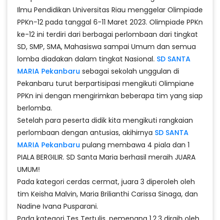
Ilmu Pendidikan Universitas Riau menggelar Olimpiade
PPKn-12 pada tanggal 6-11 Maret 2023. Olimpiade PPKn
ke-12 ini terdiri dari berbagai perlombaan dari tingkat
SD, SMP, SMA, Mahasiswa sampai Umum dan semua
lomba diadakan dalam tingkat Nasional.
SD SANTA
MARIA Pekanbaru
sebagai sekolah unggulan di
Pekanbaru turut berpartisipasi mengikuti Olimpiane
PPKn ini dengan mengirimkan beberapa tim yang siap
berlomba.
Setelah para peserta didik kita mengikuti rangkaian
perlombaan dengan antusias, akihirnya
SD SANTA
MARIA Pekanbaru
pulang membawa 4 piala dan 1
PIALA BERGILIR. SD Santa Maria berhasil meraih JUARA
UMUM!
Pada kategori cerdas cermat, juara 3 diperoleh oleh
tim Keisha Malvin, Maria Brilianthi Carissa Sinaga, dan
Nadine Ivana Pusparani.
Pada kategori Tes Tertulis, pemenang 1,2,3 diraih oleh