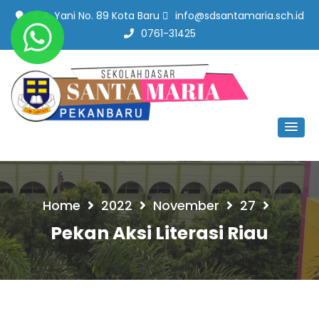
Jl. A. Yani No. 89 Kota Baru
info@sdsantamaria.sch.id
0761-31425
SD Santa Maria Pekanbaru
#SekolahBerbudayaMutu
Home
2022
November
27
Pekan Aksi Literasi Riau