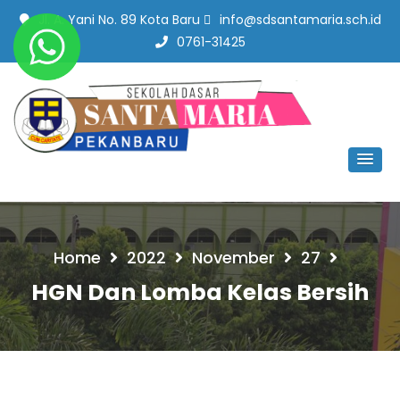
Jl. A. Yani No. 89 Kota Baru
info@sdsantamaria.sch.id
0761-31425
SD Santa Maria Pekanbaru
#SekolahBerbudayaMutu
Home
2022
November
27
HGN Dan Lomba Kelas Bersih