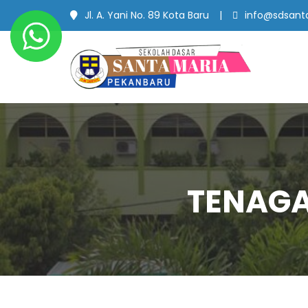
Jl. A. Yani No. 89 Kota Baru
info@sdsanta
SD Santa Maria
#SekolahBerbudayaMutu
Pekanbaru
TENAGA