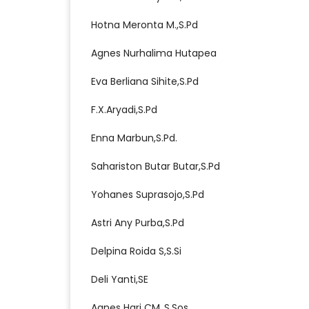
Hotna Meronta M.,S.Pd
Agnes Nurhalima Hutapea
Eva Berliana Sihite,S.Pd
F.X.Aryadi,S.Pd
Enna Marbun,S.Pd.
Sahariston Butar Butar,S.Pd
Yohanes Suprasojo,S.Pd
Astri Any Purba,S.Pd
Delpina Roida S,S.Si
Deli Yanti,SE
Agnes Hari CM.,S.Sos