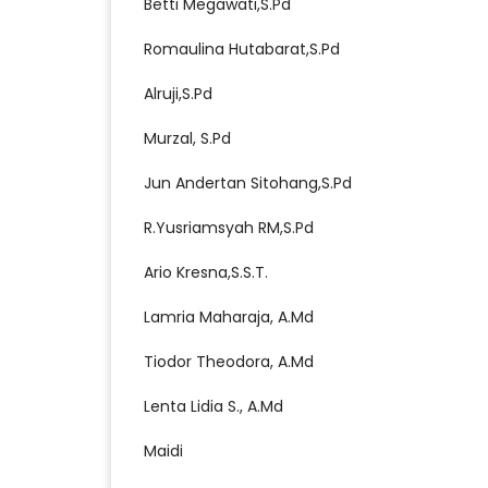
Betti Megawati,S.Pd
Romaulina Hutabarat,S.Pd
Alruji,S.Pd
Murzal, S.Pd
Jun Andertan Sitohang,S.Pd
R.Yusriamsyah RM,S.Pd
Ario Kresna,S.S.T.
Lamria Maharaja, A.Md
Tiodor Theodora, A.Md
Lenta Lidia S., A.Md
Maidi