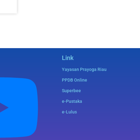
Link
Yayasan Prayoga Riau
PPDB Online
Superbee
e-Pustaka
e-Lulus