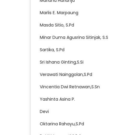
Mariana Harianja
Marlis E. Marpaung
Masda Sitio, S.Pd
Minar Duma Agusrina Sitinjak, S.S
Sartika, S.Pd
Sri Ishana Ginting,S.Si
Verawati Nainggolan,S.Pd
Vincentia Dwi Retnawan,S.Sn
Yashinta Asina P.
Devi
Oktarina Rahayu,S.Pd