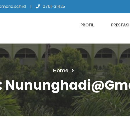
maria.sch.id
0761-31425
PROFIL
PRESTASI
Home
:
Nununghadi@gma