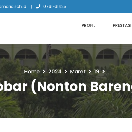
maria.sch.id
0761-31425
PROFIL
PRESTASI
Home
2024
Maret
19
obar (Nonton Baren