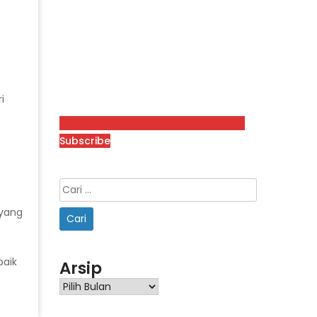
)
i
Subscribe
 yang
baik
Arsip