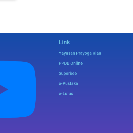
Link
Yayasan Prayoga Riau
PPDB Online
Superbee
e-Pustaka
e-Lulus