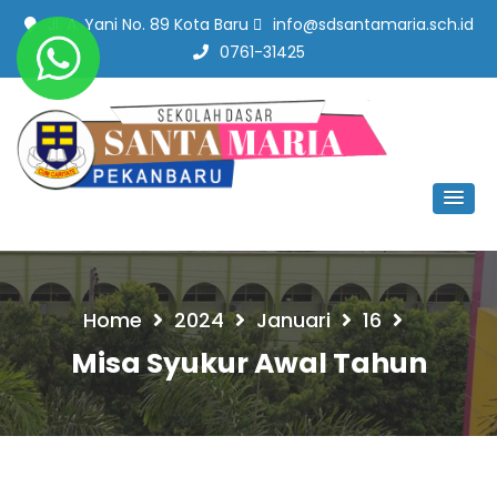
Jl. A. Yani No. 89 Kota Baru
info@sdsantamaria.sch.id
0761-31425
SD Santa Maria Pekanbaru
#SekolahBerbudayaMutu
Home
2024
Januari
16
Misa Syukur Awal Tahun