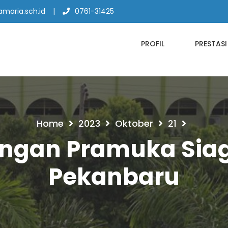
maria.sch.id
0761-31425
PROFIL
PRESTASI
Home
2023
Oktober
21
ungan Pramuka Sia
Pekanbaru