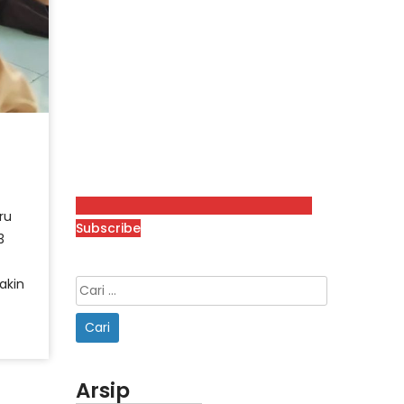
ru
Subscribe
3
akin
Arsip