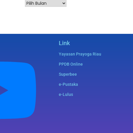
Link
Yayasan Prayoga Riau
PPDB Online
Superbee
e-Pustaka
e-Lulus