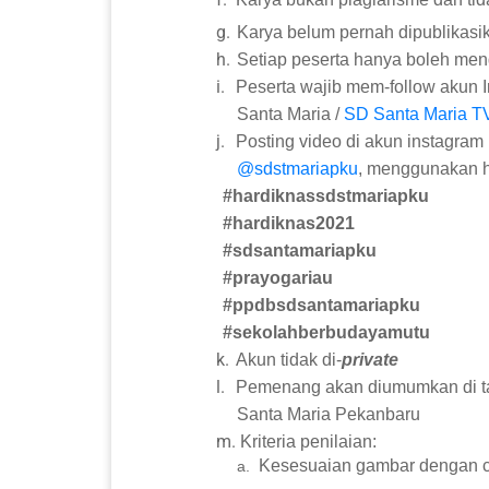
g.
Karya belum pernah dipublikasi
h.
Setiap peserta hanya boleh meng
i.
Peserta wajib mem-follow akun 
Santa Maria /
SD Santa Maria T
j.
Posting video di akun instagram
@sdstmariapku
, menggunakan 
#hardiknassdstmariapku
#hardiknas2021
#sdsantamariapku
#prayogariau
#ppdbsdsantamariapku
#sekolahberbudayamutu
k.
Akun tidak di-
private
l.
Pemenang akan diumumkan di 
Santa Maria Pekanbaru
m.
Kriteria penilaian:
Kesesuaian gambar dengan c
a.