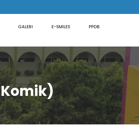
GALERI
E-SMILES
PPDB
(Komik)