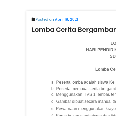
Posted on
April 19, 2021
Lomba Cerita Bergambar
L
HARI PENDIDI
SD
Lomba Cerita bergam
a.
Peserta lomba adalah siswa Ke
b.
Peserta membuat cerita bergamb
c.
Menggunakan HVS 1 lembar, terdi
d.
Gambar dibuat secara manual tan
e.
Pewarnaan menggunakan krayon
f.
Karya bukan plagiarisme dan ti