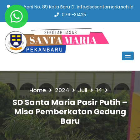
Jl. A. Yani No. 89 Kota Baru
info@sdsantamaria.sch.id
0761-31425
SD Santa Maria Pekanbaru
#SekolahBerbudayaMutu
Home
2024
Juli
14
SD Santa Maria Pasir Putih –
Misa Pemberkatan Gedung
Baru