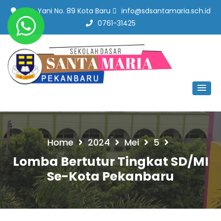
Jl. A. Yani No. 89 Kota Baru
info@sdsantamaria.sch.id
0761-31425
SD Santa Maria Pekanbaru
#SekolahBerbudayaMutu
Home
2024
Mei
5
Lomba Bertutur Tingkat SD/MI
Se-Kota Pekanbaru