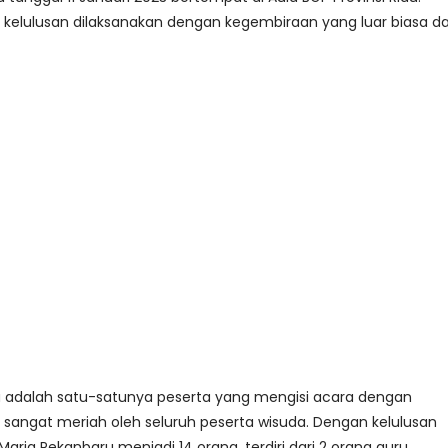
kelulusan dilaksanakan dengan kegembiraan yang luar biasa da
ia adalah satu-satunya peserta yang mengisi acara dengan
sangat meriah oleh seluruh peserta wisuda. Dengan kelulusan
ria Pekanbaru menjadi 14 orang, terdiri dari 2 orang guru