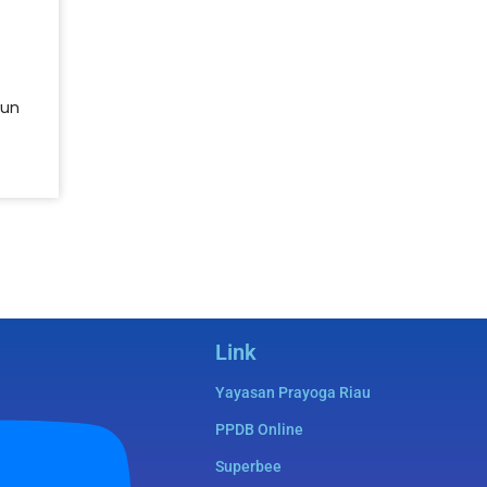
s
pun
Link
Yayasan Prayoga Riau
PPDB Online
Superbee