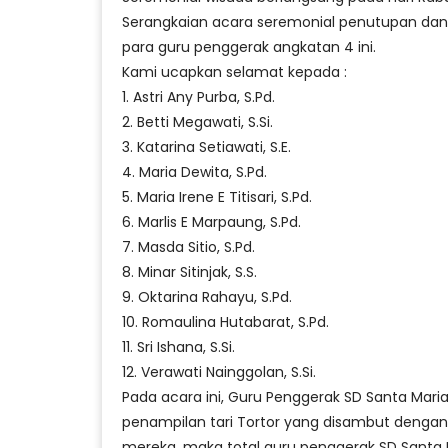
Serangkaian acara seremonial penutupan dan 
para guru penggerak angkatan 4 ini.
Kami ucapkan selamat kepada :
1. Astri Any Purba, S.Pd.
2. Betti Megawati, S.Si.
3. Katarina Setiawati, S.E.
4. Maria Dewita, S.Pd.
5. Maria Irene E Titisari, S.Pd.
6. Marlis E Marpaung, S.Pd.
7. Masda Sitio, S.Pd.
8. Minar Sitinjak, S.S.
9. Oktarina Rahayu, S.Pd.
10. Romaulina Hutabarat, S.Pd.
11. Sri Ishana, S.Si.
12. Verawati Nainggolan, S.Si.
Pada acara ini, Guru Penggerak SD Santa Mar
penampilan tari Tortor yang disambut dengan 
mereka, maka total guru penggerak SD Santa Ma