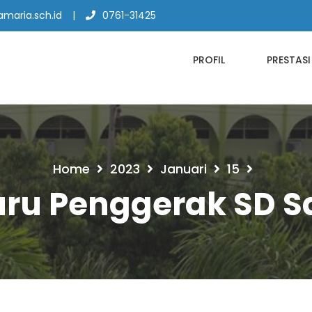
maria.sch.id
0761-31425
PROFIL
PRESTASI
Home
2023
Januari
15
ru Penggerak SD S