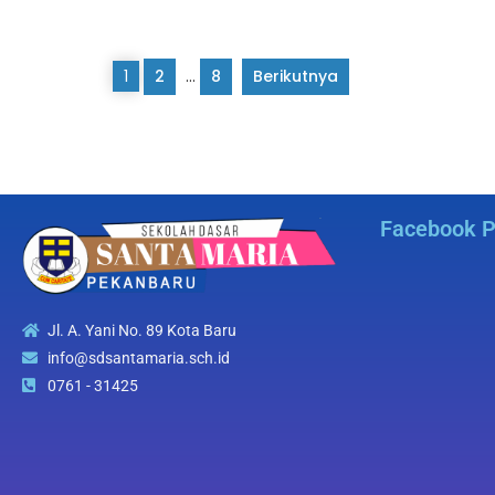
1
2
…
8
Berikutnya
Facebook 
Jl. A. Yani No. 89 Kota Baru
info@sdsantamaria.sch.id
0761 - 31425