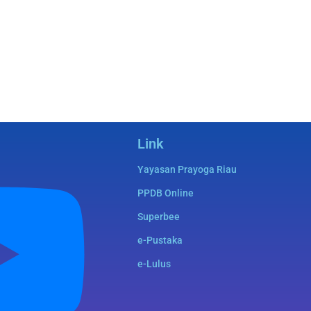
Link
Yayasan Prayoga Riau
PPDB Online
Superbee
e-Pustaka
e-Lulus